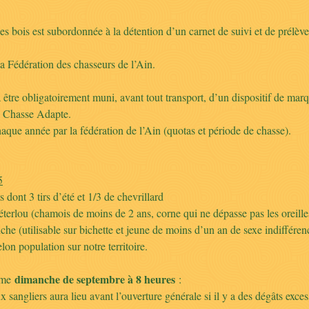
es bois est subordonnée à la détention d’un carnet de suivi et de prél
la Fédération des chasseurs de l’Ain.
 être obligatoirement muni, avant tout transport, d’un dispositif de mar
on Chasse Adapte.
ue année par la fédération de l’Ain (quotas et période de chasse).
5
s dont 3 tirs d’été et 1/3 de chevrillard
terlou (chamois de moins de 2 ans, corne qui ne dépasse pas les oreilles,
iche (utilisable sur bichette et jeune de moins d’un an de sexe indifféren
elon population sur notre territoire.
dimanche de septembre à 8 heures
ème
:
 sangliers aura lieu avant l’ouverture générale si il y a des dégâts excess