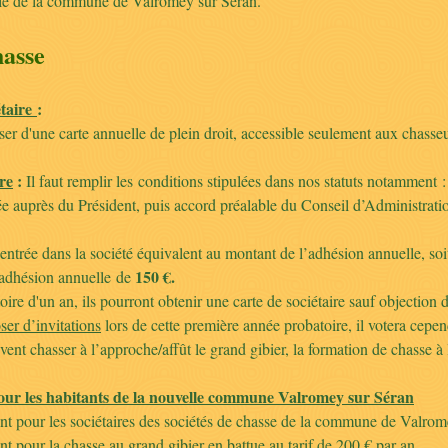
le de la commune de Valromey sur Séran.
hasse
étaire
:
er d'une carte annuelle de plein droit, accessible seulement aux chasseur
re
:
Il faut remplir les conditions stipulées dans nos statuts notamment :
e auprès du Président, puis accord préalable du Conseil d’Administration,
entrée dans la société équivalent au montant de l’adhésion annuelle, so
150 €.
’adhésion annuelle de
ire d'un an, ils pourront obtenir une carte de sociétaire sauf objectio
ser d’invitations
lors de cette première année probatoire, il votera cep
uvent chasser à l’approche/affût le grand gibier, la formation de chasse à
our les habitants de la nouvelle commune Valromey sur Séran
nt pour les sociétaires des sociétés de chasse de la commune de Valrom
t pour la chasse au grand gibier en battue au tarif de 200 € par an.