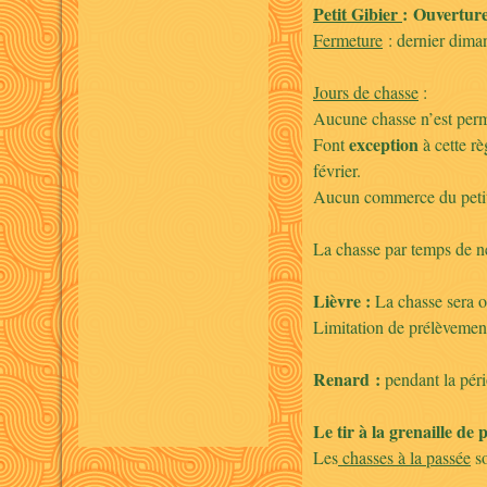
Petit Gibier
: Ouverture
Fermeture
: dernier dim
Jours de chasse
:
Aucune chasse n’est permi
exception
Font
à cette rè
février.
Aucun commerce du petit gi
La chasse par temps de nei
Lièvre :
La chasse sera ou
Limitation de prélèvement 
Renard :
pendant la pério
Le tir à la grenaille de 
Les
chasses à la passée
so