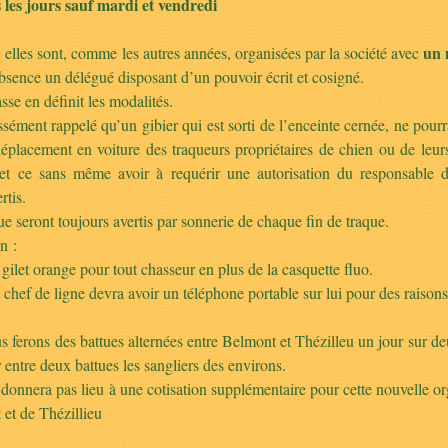
 les jours sauf mardi et vendredi
:
un 
elles sont, comme les autres années, organisées par la société avec
bsence un délégué disposant d’un pouvoir écrit et cosigné.
e en définit les modalités.
essément rappelé qu’un gibier qui est sorti de l’enceinte cernée, ne po
déplacement en voiture des traqueurs propriétaires de chien ou de leurs
 et ce sans même avoir à requérir une autorisation du responsable 
rtis.
e seront toujours avertis par sonnerie de chaque fin de traque.
n :
 gilet orange pour tout chasseur en plus de la casquette fluo.
t chef de ligne devra avoir un téléphone portable sur lui pour des raisons
s ferons des battues alternées entre Belmont et Thézilleu un jour sur deux
ir entre deux battues les sangliers des environs.
donnera pas lieu à une cotisation supplémentaire pour cette nouvelle organ
et de Thézillieu