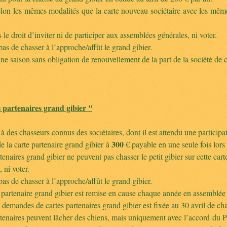
lon les mêmes modalités que la carte nouveau sociétaire avec les même
le droit d’inviter ni de participer aux assemblées générales, ni voter.
as de chasser à l’approche/affût le grand gibier.
une saison sans obligation de renouvellement de la part de la société de 
s partenaires grand gibier ''
 à des chasseurs connus des sociétaires, dont il est attendu une participa
300
a carte partenaire grand gibier à
€ payable en une seule fois lors 
es grand gibier ne peuvent pas chasser le petit gibier sur cette carte, i
 ni voter.
as de chasser à l’approche/affût le grand gibier.
enaire grand gibier est remise en cause chaque année en assemblée gén
andes de cartes partenaires grand gibier est fixée au 30 avril de ch
res peuvent lâcher des chiens, mais uniquement avec l’accord du Prési