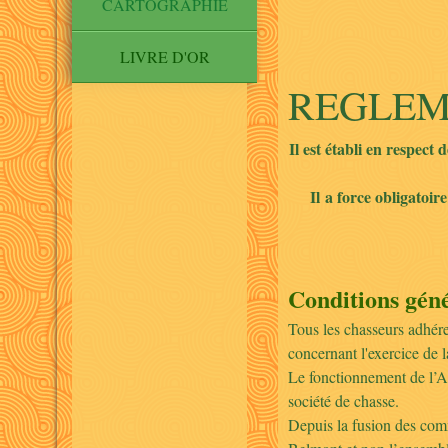
CARTOGRAPHIE
LIVRE D'OR
REGLEME
Il est établi en respect
Il a force obligatoi
Conditions gén
Tous les chasseurs adhére
concernant l'exercice de l
Le fonctionnement de l’Am
société de chasse.
Depuis la fusion des com