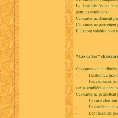
La demande s’effectue se
pour les conditions).
Ces cartes ne donnent pas 
Ces cartes ne permettent p
Elles sont valables pour 
¤ Les
cartes '' chasseur
Ces cartes sont attribuées
- Fixation du prix de l
- Les chasseurs partenair
aux assemblées générales,
Ces cartes ne permettent p
- La carte chasseur part
- La date limite des dem
- Les chasseurs partenai