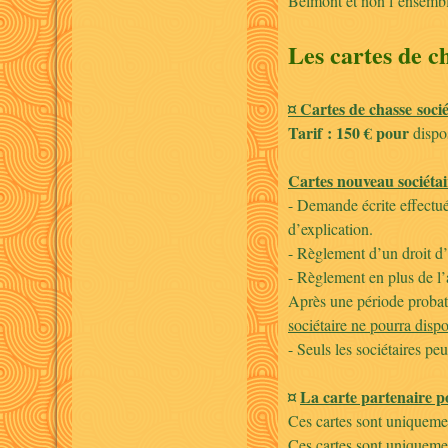
Belmont et non l’ensemb
Les cartes de c
¤ Cartes de chasse soci
Tarif : 150 €
pour
dispos
Cartes nouveau sociétai
- Demande écrite effectué
d’explication.
- Règlement d’un droit d’
- Règlement en plus de l
Après une période probato
sociétaire ne pourra dispo
- Seuls les sociétaires pe
¤
La carte partenaire p
Ces cartes sont uniqueme
Ces cartes sont uniquemen