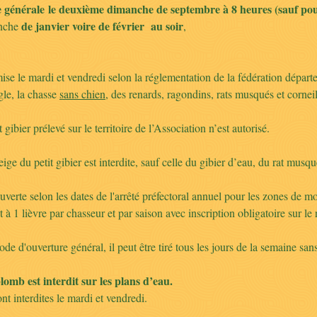
 générale le deuxième dimanche de septembre à 8 heures (sauf pour 
de janvier voire de février au soir
anche
,
se le mardi et vendredi selon la réglementation de la fédération départ
gle, la chasse
sans chien,
des renards, ragondins, rats musqués et corneil
bier prélevé sur le territoire de l’Association n’est autorisé.
ge du petit gibier est interdite, sauf celle du gibier d’eau, du rat musqu
verte selon les dates de l'arrêté préfectoral annuel pour les zones de m
à 1 lièvre par chasseur et par saison avec inscription obligatoire sur le r
de d'ouverture général, il peut être tiré tous les jours de la semaine san
plomb est interdit sur les plans d’eau.
nt interdites le mardi et vendredi.