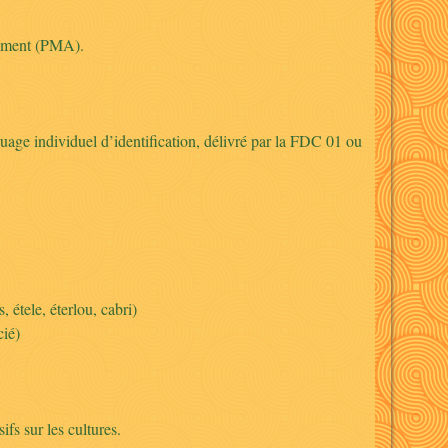
èvement (PMA).
quage individuel d’identification, délivré par la FDC 01 ou
 étele, éterlou, cabri)
cié)
ifs sur les cultures.