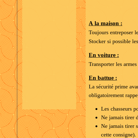
A la maison :
Toujours entreposer l
Stocker si possible le
En voiture :
Transporter les armes
En battue :
La sécurité prime ava
obligatoirement rappel
Les chasseurs po
Ne jamais tirer d
Ne jamais tirer 
cette consigne).