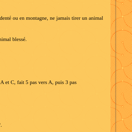
identé ou en montagne, ne jamais tirer un animal
nimal blessé.
A et C, fait 5 pas vers A, puis 3 pas
.